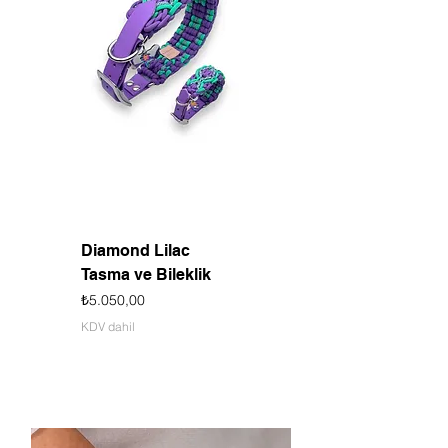
Diamond Lilac
Tasma ve Bileklik
Fiyat
₺5.050,00
KDV dahil