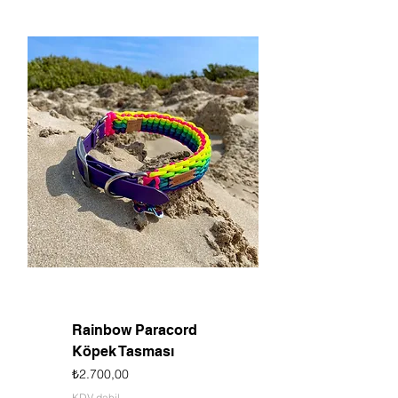
Rainbow Paracord
Köpek Tasması
Fiyat
₺2.700,00
KDV dahil