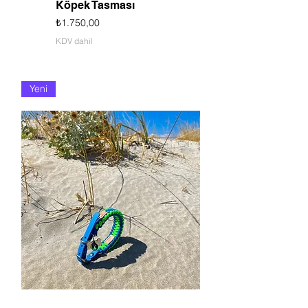
Köpek Tasması
Fiyat
₺1.750,00
KDV dahil
Yeni