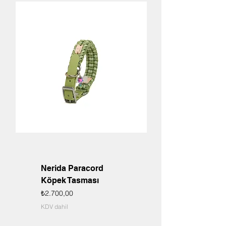
Nerida Paracord
Köpek Tasması
Fiyat
₺2.700,00
KDV dahil