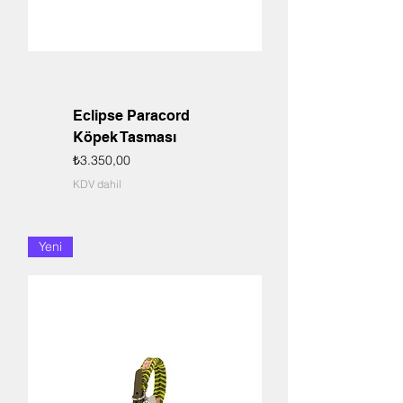
Eclipse Paracord
Köpek Tasması
Fiyat
₺3.350,00
KDV dahil
Yeni