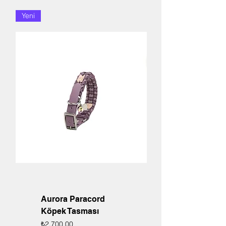
Yeni
Aurora Paracord
Köpek Tasması
Fiyat
₺2.700,00