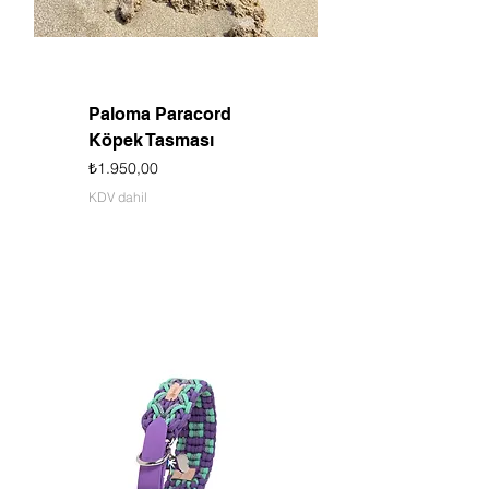
Paloma Paracord
Köpek Tasması
Fiyat
₺1.950,00
KDV dahil