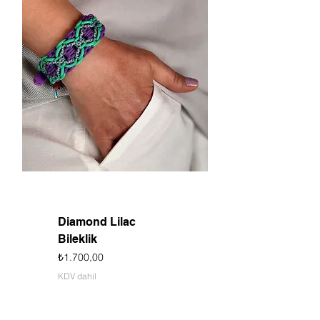
Diamond Lilac
Bileklik
Fiyat
₺1.700,00
KDV dahil