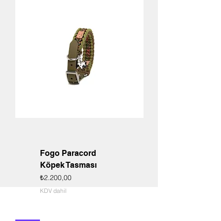
Fogo Paracord
Köpek Tasması
Fiyat
₺2.200,00
KDV dahil