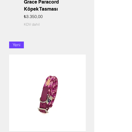
Grace Paracord
Köpek Tasması
Fiyat
₺3.350,00
KDV dahil
Yeni