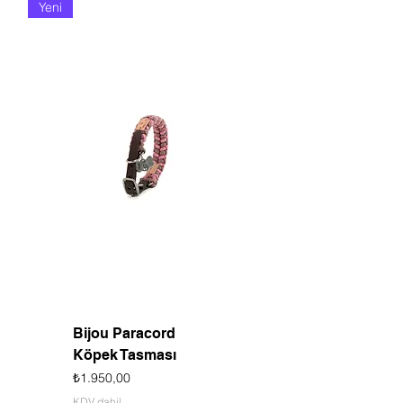
Yeni
Bijou Paracord
Köpek Tasması
Fiyat
₺1.950,00
KDV dahil