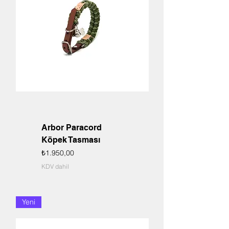
Arbor Paracord
Köpek Tasması
Fiyat
₺1.950,00
KDV dahil
Yeni