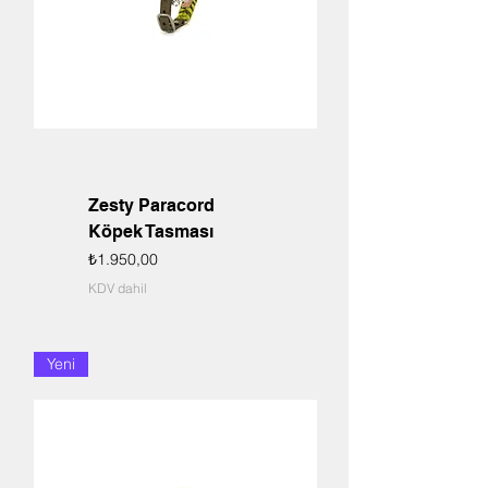
Zesty Paracord
Köpek Tasması
Fiyat
₺1.950,00
KDV dahil
Yeni