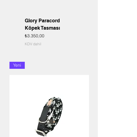
Glory Paracord
Köpek Tasması
Fiyat
₺3.350,00
KDV dahil
Yeni