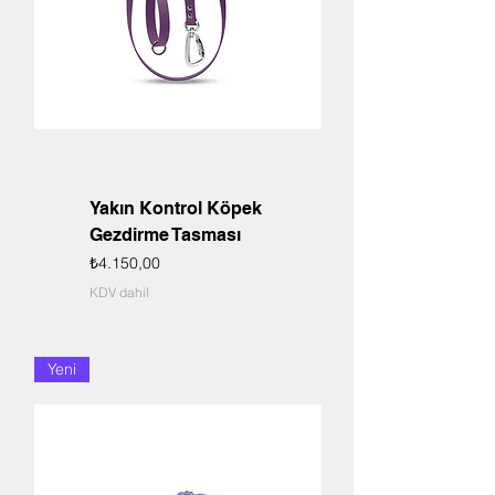
Yakın Kontrol Köpek
Gezdirme Tasması
Fiyat
₺4.150,00
KDV dahil
Yeni