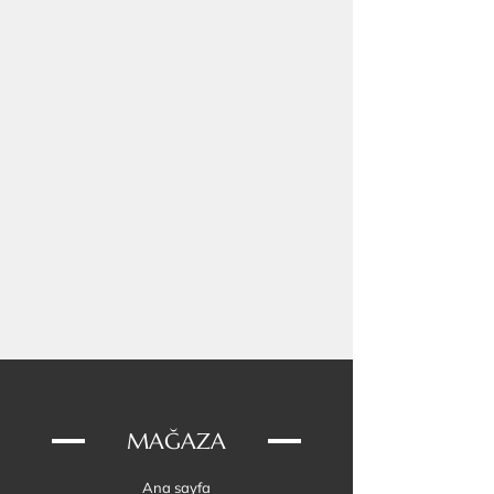
haline getirmektedir. Paracord, sadece % 6
su çeker. Bu sebeple denizde kullanıldığında
ağırlık yapmaz.
MAĞAZA
Ana sayfa