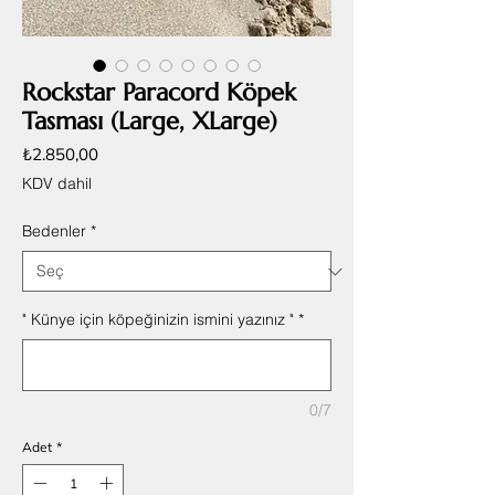
Rockstar Paracord Köpek
Tasması (Large, XLarge)
Fiyat
₺2.850,00
KDV dahil
Bedenler
*
" Künye için köpeğinizin ismini yazınız "
*
0/7
Adet
*