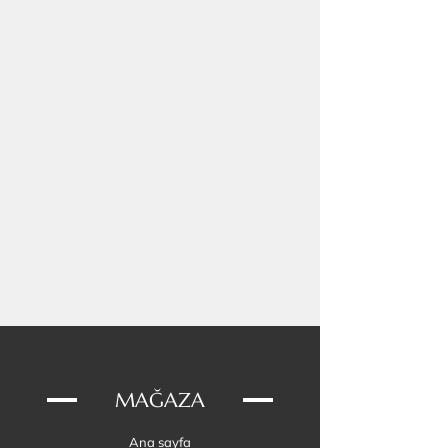
Tüm metal parçalar (perçinler dahil) AISI
304 paslanmaz çelik.
Çekme Direnci Değerleri:
Bağlantı halkası: 400 kg
D halka: 350 kg
Kemer tokası: 500 kg
Vegan deri: 454 kg
Paracord 550: 249 kg
MAĞAZA
Ana sayfa