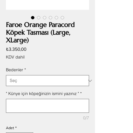
Faroe Orange Paracord
Köpek Tasması (Large,
XLarge)
Fiyat
₺3.350,00
KDV dahil
Bedenler
*
" Künye için köpeğinizin ismini yazınız "
*
0/7
Adet
*