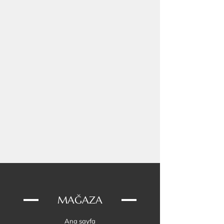
3 cm
Tüm metal parçalar (perçinler dahil) AISI
304 paslanmaz çelik.
Çekme Direnci Değerleri:
Bağlantı halkası: 220 kg
D halka: 630 kg
Kemer tokası: 450 kg
Vegan deri: 340 kg
Paracord 550: 249 kg
MAĞAZA
Ana sayfa