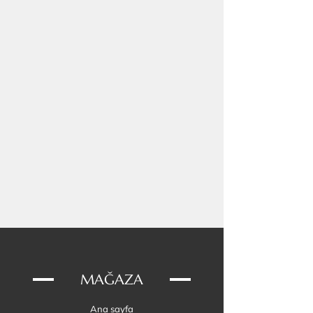
Çekme Direnci Değerleri:
Bağlantı halkası: 400 kg
D halka: 350 kg
Kemer tokası: 500 kg
Vegan deri: 454 kg
Paracord 550: 249 kg
MAĞAZA
Ana sayfa