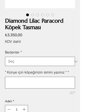
Diamond Lilac Paracord
Köpek Tasması
Fiyat
₺3.350,00
KDV dahil
Bedenler
*
" Künye için köpeğinizin ismini yazınız "
*
0/7
Adet
*