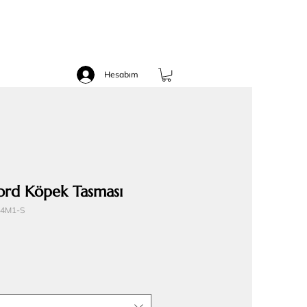
Hesabım
ord Köpek Tasması
24M1-S