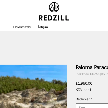
Hakkımızda
İletişim
Paloma Parac
Stok kodu: RDZMSJBSS
Fiyat
₺1.950,00
KDV dahil
Bedenler
*
Seç