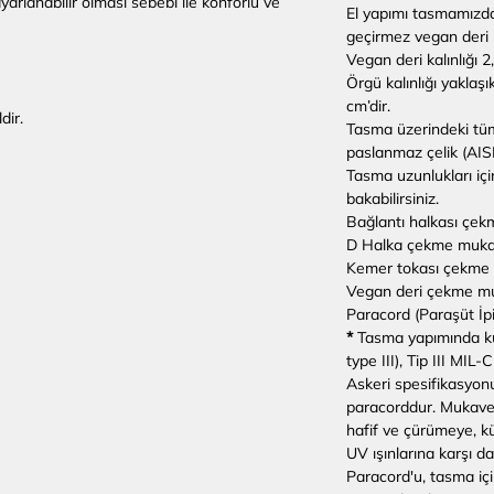
yarlanabilir olması sebebi ile konforlu ve
El yapımı tasmamızd
geçirmez vegan deri k
Vegan deri kalınlığı 2
Örgü kalınlığı yaklaşı
cm’dir.
dir.
Tasma üzerindeki tüm 
paslanmaz çelik (AIS
Tasma uzunlukları içi
bakabilirsiniz.
Bağlantı halkası çe
D Halka çekme muka
Kemer tokası çekme 
Vegan deri çekme mu
Paracord (Paraşüt İ
*
Tasma yapımında ku
type III), Tip III MI
Askeri spesifikasyonun
paracorddur. Mukave
hafif ve çürümeye, 
UV ışınlarına karşı da
Paracord'u, tasma içi