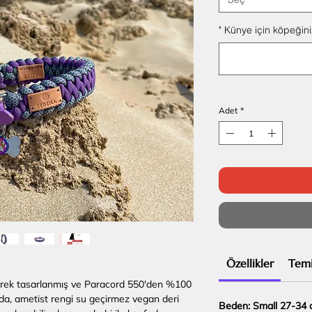
" Künye için köpeğiniz
Adet
*
Özellikler
Temi
rilerek tasarlanmış ve Paracord 550'den %100
ada, ametist rengi su geçirmez vegan deri
Beden: Small 27-34