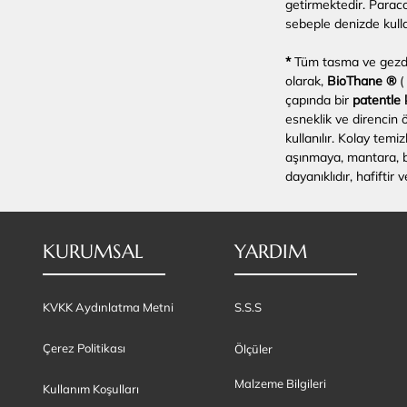
getirmektedir. Parac
sebeple denizde kulla
*
Tüm tasma ve gezdi
olarak,
BioThane ®
(
çapında bir
patentle
esneklik ve direncin
kullanılır. Kolay temi
aşınmaya, mantara, b
dayanıklıdır, hafiftir
KURUMSAL
YARDIM
KVKK Aydınlatma Metni
S.S.S
Çerez Politikası
Ölçüler
Malzeme Bilgileri
Kullanım Koşulları