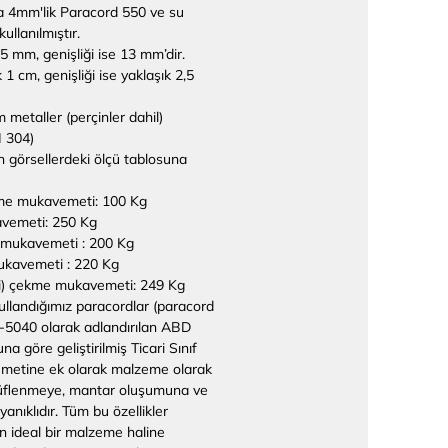
a 4mm'lik Paracord 550 ve su
ullanılmıştır.
,5 mm, genişliği ise 13 mm’dir.
k 1 cm, genişliği ise yaklaşık 2,5
metaller (perçinler dahil)
I 304)
n görsellerdeki ölçü tablosuna
kme mukavemeti: 100 Kg
vemeti: 250 Kg
mukavemeti : 200 Kg
kavemeti : 220 Kg
pi) çekme mukavemeti: 249 Kg
llandığımız paracordlar (paracord
L-C-5040 olarak adlandırılan ABD
a göre geliştirilmiş Ticari Sınıf
metine ek olarak malzeme olarak
küflenmeye, mantar oluşumuna ve
yanıklıdır. Tüm bu özellikler
n ideal bir malzeme haline