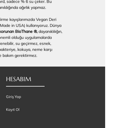
ord, sadece % 6 su çeker. Bu
nıldığında ağırlık yapmaz.
rme kayışlarımızda Vegan Deri
 Made in USA) kullanıyoruz. Dünya
 korunan BioThane ®,
dayanıklılığın,
 önemli olduğu uygulamalarda
zlenebilir, su geçirmez, esnek,
akteriye, kokuya, neme karşı
 ve bakım gerektirmez.
HESABIM
Giriş Yap
Kayıt Ol