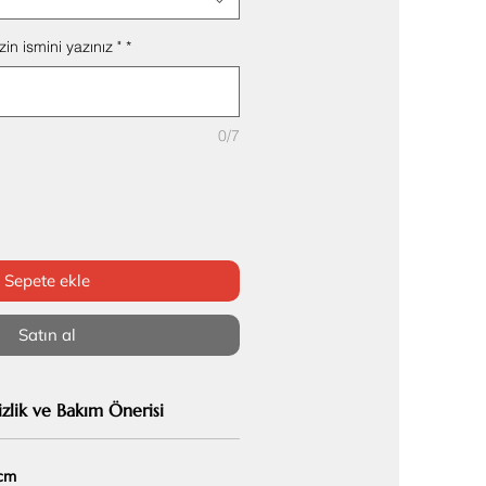
in ismini yazınız "
*
0/7
Sepete ekle
Satın al
zlik ve Bakım Önerisi
 cm