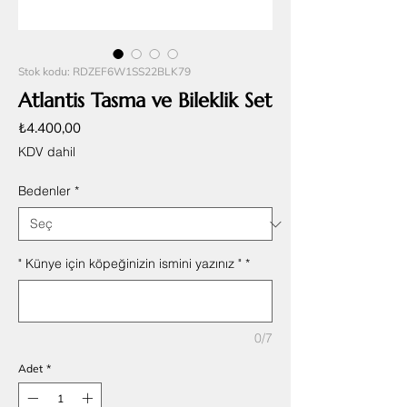
Stok kodu: RDZEF6W1SS22BLK79
Atlantis Tasma ve Bileklik Set
Fiyat
₺4.400,00
KDV dahil
Bedenler
*
" Künye için köpeğinizin ismini yazınız "
*
0/7
Adet
*