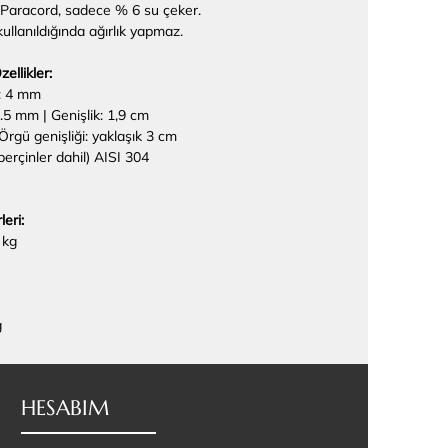
. Paracord, sadece % 6 su çeker.
llanıldığında ağırlık yapmaz.
ellikler:
k: 4 mm
2.5 mm | Genişlik: 1,9 cm
 Örgü genişliği: yaklaşık 3 cm
erçinler dahil) AISI 304
eri:
 kg
g
HESABIM