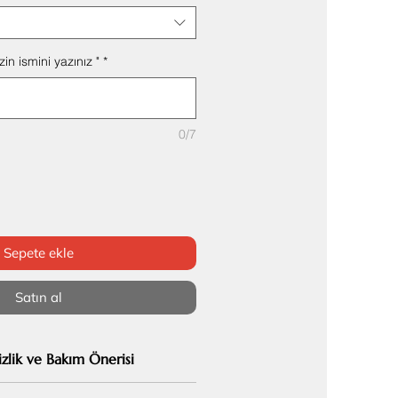
in ismini yazınız "
*
0/7
Sepete ekle
Satın al
zlik ve Bakım Önerisi