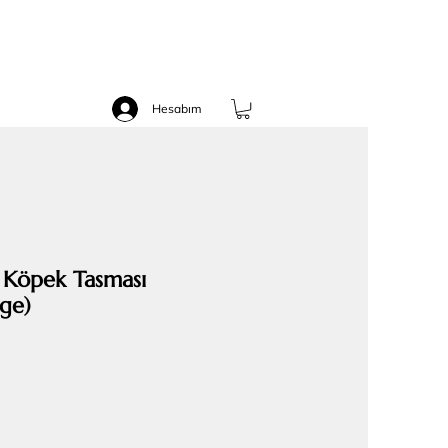
Hesabım
d Köpek Tasması
ge)