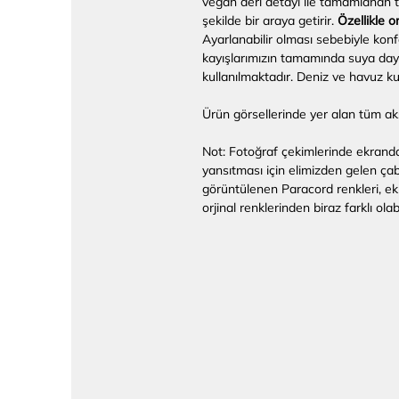
vegan deri detayı ile tamamlanan ta
şekilde bir araya getirir.
Özellikle o
Ayarlanabilir olması sebebiyle kon
kayışlarımızın tamamında suya day
kullanılmaktadır. Deniz ve havuz k
Ürün görsellerinde yer alan tüm aks
Not: Fotoğraf çekimlerinde ekranda 
yansıtması için elimizden gelen ça
görüntülenen Paracord renkleri, ek
orjinal renklerinden biraz farklı olabi