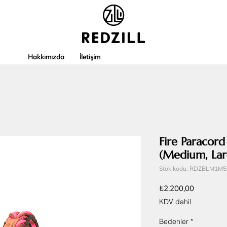
Hakkımızda
İletişim
Fire Paracor
(Medium, Lar
Stok kodu: RDZBLM1M5
Fiyat
₺2.200,00
KDV dahil
Bedenler
*