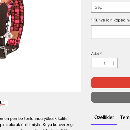
Seç
" Künye için köpeğiniz
Adet
*
Özellikler
Temi
omon pembe tonlarında yüksek kaliteli
apımı olarak üretilmiştir. Koyu kahverengi