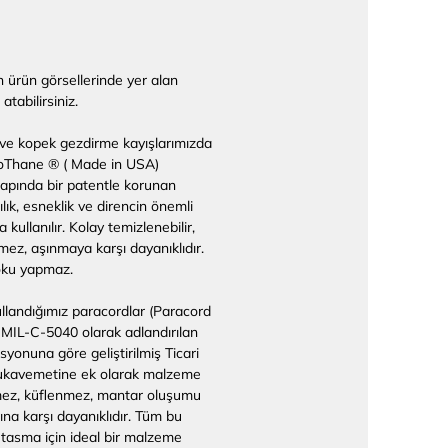
çin ürün görsellerinde yer alan
tabilirsiniz.
ve kopek gezdirme kayışlarımızda
ioThane ® ( Made in USA)
çapında bir patentle korunan
lık, esneklik ve direncin önemli
kullanılır. Kolay temizlenebilir,
rmez, aşınmaya karşı dayanıklıdır.
oku yapmaz.
landığımız paracordlar (Paracord
II MIL-C-5040 olarak adlandırılan
yonuna göre geliştirilmiş Ticari
Mukavemetine ek olarak malzeme
rümez, küflenmez, mantar oluşumu
na karşı dayanıklıdır. Tüm bu
, tasma için ideal bir malzeme