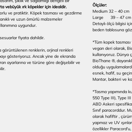
sarım, şıklık ve sağlamlığı dengeli bir
Ölçüler:
rta vebüyük ırk köpekler için idealdir.
Medium 32 – 40 cm
forlu ve pratiktir. Köpek tasması ve gezdirme
Large 39 – 47 cm
anıklı ve uzun ömürlü malzemeler
Detaylı ölçü bilgisi i
ullanımına uygundur.
beden tablosuna göz a
esuarlar fiyata dahildir.
*Tüm kopek tasması 
vegan deri olarak, B
görüntülenen renklerin, orjinal renkleri
kullanıyoruz. Dünya 
bayı gösteriyoruz. Ancak yine de ekranda
BioThane ®, dayanıklı
ran ayarlarına ve türüne göre değişebilir ve
olduğu uygulamalarda 
lir.
esnek, hafif, su geçi
Mantar, bakteri ve k
*Tasma yapımında kul
550 Type III), Type I
ABD Askeri spesifikas
Sınıf paracorddur. 
olarak hafiftir , çü
yapmaz ve UV ışınları
özellikler Paracord'u