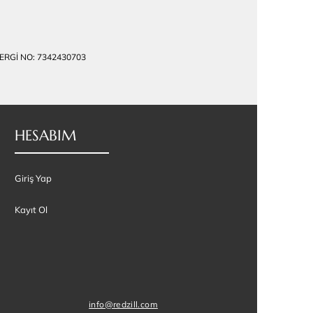
 VERGİ NO: 7342430703
HESABIM
Giriş Yap
Kayıt Ol
info@redzill.com