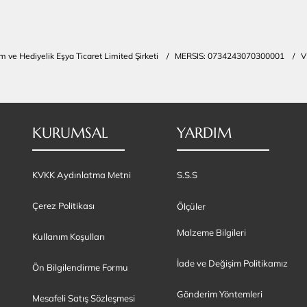
ım ve Hediyelik Eşya Ticaret Limited Şirketi / MERSIS: 0734243070300001 /
KURUMSAL
YARDIM
KVKK Aydınlatma Metni
S.S.S
Çerez Politikası
Ölçüler
Malzeme Bilgileri
Kullanım Koşulları
İade ve Değişim Politikamız
Ön Bilgilendirme Formu
Gönderim Yöntemleri
Mesafeli Satış Sözleşmesi