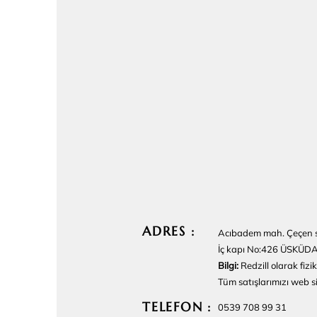
ADRES :
Acıbadem mah. Çeçen 
İç kapı No:426 ÜSKÜD
Bilgi:
Redzill olarak fi
Tüm satışlarımızı web 
TELEFON :
0539 708 99 31