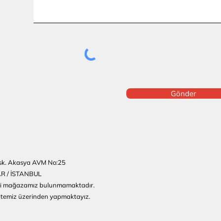
Gönder
sk. Akasya AVM No:25
AR / İSTANBUL
ziki mağazamız bulunmamaktadır.
sitemiz üzerinden yapmaktayız.