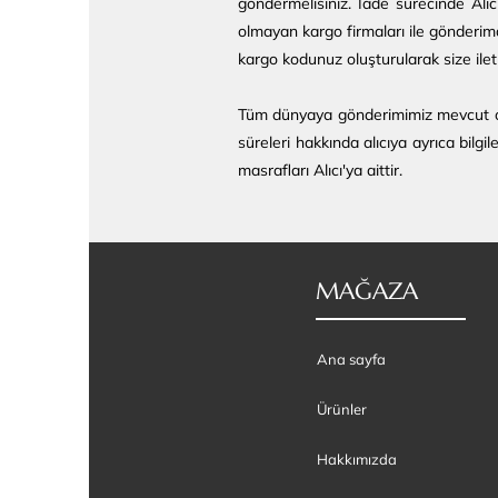
göndermelisiniz. İade sürecinde Alıc
olmayan kargo firmaları ile gönderimde
kargo kodunuz oluşturularak size iletil
Tüm dünyaya gönderimimiz mevcut olup
süreleri hakkında alıcıya ayrıca bilgi
masrafları Alıcı'ya aittir.
MAĞAZA
Ana sayfa
Ürünler
Hakkımızda