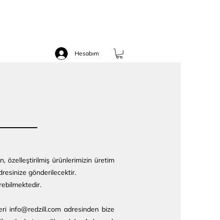
Hesabım
, özelleştirilmiş ürünlerimizin üretim
dresinize gönderilecektir.
rebilmektedir.
eri
info@redzill.com
adresinden bize