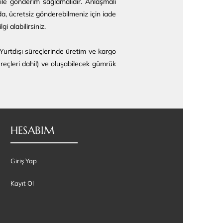
 ile gönderim sağlamalıdır.
Anlaşmalı
da, ücretsiz gönderebilmeniz için iade
i alabilirsiniz.
Yurtdışı süreçlerinde üretim ve kargo
reçleri dahil) ve oluşabilecek gümrük
HESABIM
Giriş Yap
Kayıt Ol