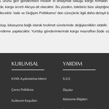
ı, ürünü geri gönderirken Redzill' in anlaşmalı olduğu kargo firmaları
, kargo ücreti Alıcıya ait olacaktır. Bu yüzden, talebiniz bize ulaştığın
ecektir. İade ve Değişim Politikamız' dan süreçlerle ilgili daha detaylı bilg
, lokasyona bağlı olarak teslimat sürelerinde değişkenlikler olabilir. 
lendirme yapılacaktır.
Yurtdışı gönderimlerinde kargo masrafları (İade sü
KURUMSAL
YARDIM
KVKK Aydınlatma Metni
S.S.S
Çerez Politikası
Ölçüler
Malzeme Bilgileri
Kullanım Koşulları