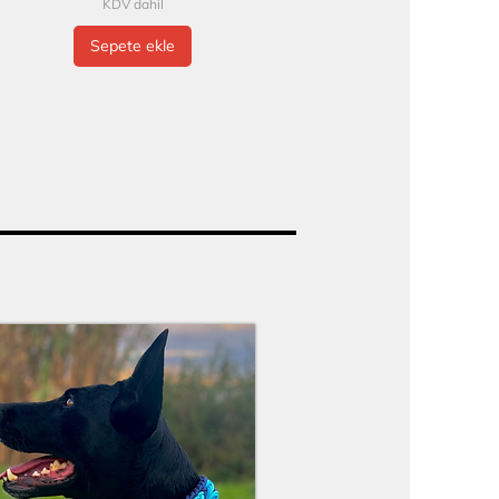
KDV dahil
Sepete ekle