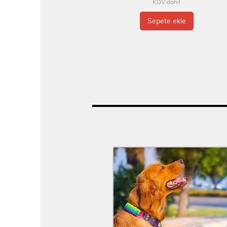
KDV dahil
Sepete ekle