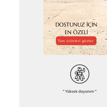
DOSTUNUZ İÇİN
EN ÖZELİ
Tüm ürünleri göster
" Yüksek dayanım "