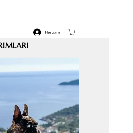
Hesabım
RIMLARI