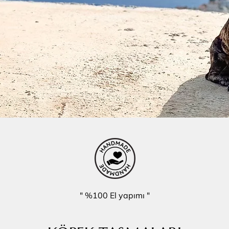
" %100 El yapımı "